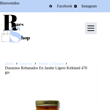
Saltar
Bienvenidos
Facebook
Instagram
al
contenido
Inicio
Grocery
Frutos y Granos
Duraznos Rebanados En Jarabe Ligero Kirkland 470
grs