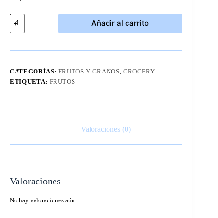
Duraznos
Añadir al carrito
Rebanados
En
Jarabe
Ligero
Kirkland
470
CATEGORÍAS:
FRUTOS Y GRANOS
,
GROCERY
grs
ETIQUETA:
FRUTOS
cantidad
Valoraciones (0)
Valoraciones
No hay valoraciones aún.