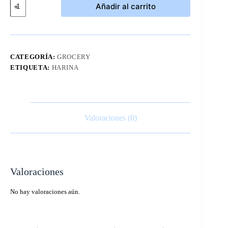
Añadir al carrito
Duncan
Hines
Devils
Food
15.25
Oz
CATEGORÍA:
GROCERY
cantidad
ETIQUETA:
HARINA
Valoraciones (0)
Valoraciones
No hay valoraciones aún.