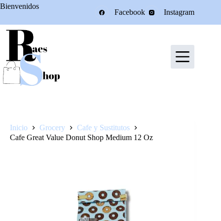
Saltar
Bienvenidos
Facebook
Instagram
al
contenido
Inicio
Grocery
Cafe y Sustitutos
Cafe Great Value Donut Shop Medium 12 Oz