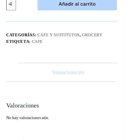
Añadir al carrito
Great
Value
Donut
Shop
Medium
12
CATEGORÍAS:
CAFE Y SUSTITUTOS
,
GROCERY
Oz
ETIQUETA:
CAFE
cantidad
Valoraciones (0)
Valoraciones
No hay valoraciones aún.