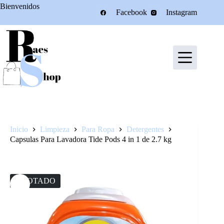
Saltar
Bienvenidos
Facebook
Instagram
al
contenido
Inicio
Limpieza
Para Ropa
Detergentes
Capsulas Para Lavadora Tide Pods 4 in 1 de 2.7 kg
AGOTADO