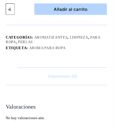
Bote
Añadir al carrito
de
Downy
Fresh
Protect
Odor
Defense
CATEGORÍAS:
AROMATIZANTES
,
LIMPIEZA
,
PARA
963
ROPA
,
PERLAS
g
ETIQUETA:
AROMA PARA ROPA
cantidad
Valoraciones (0)
Valoraciones
No hay valoraciones aún.