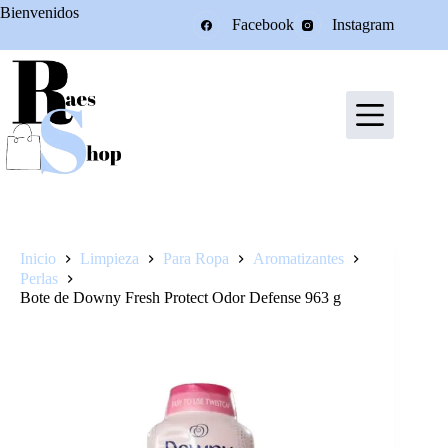
Saltar
Bienvenidos
Facebook
Instagram
al
contenido
Inicio
Limpieza
Para Ropa
Aromatizantes
Perlas
Bote de Downy Fresh Protect Odor Defense 963 g