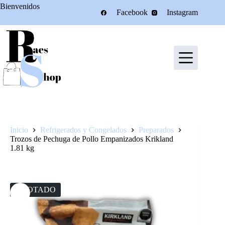
Saltar
Bienvenidos
Facebook
Instagram
al
contenido
Inicio
Refrigerados y Congelados
Preparados
Trozos de Pechuga de Pollo Empanizados Krikland
1.81 kg
AGOTADO