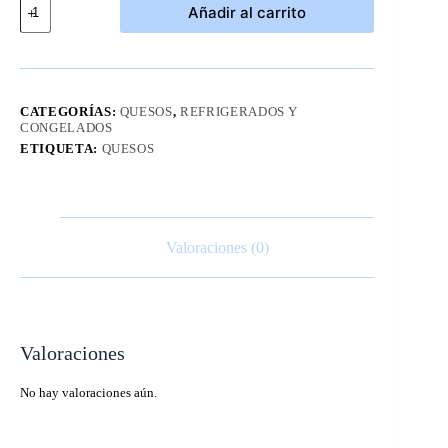
Añadir al carrito
Cheddar
Suave
907g
kirkland
cantidad
CATEGORÍAS:
QUESOS
,
REFRIGERADOS Y
CONGELADOS
ETIQUETA:
QUESOS
Valoraciones (0)
Valoraciones
No hay valoraciones aún.