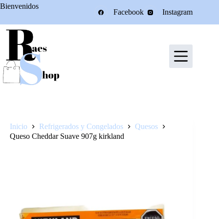
Saltar
Bienvenidos
Facebook
Instagram
al
contenido
Inicio
Refrigerados y Congelados
Quesos
Queso Cheddar Suave 907g kirkland