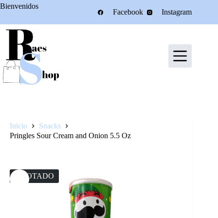
Saltar
Bienvenidos
Facebook
Instagram
al
contenido
Inicio
Snacks
Pringles Sour Cream and Onion 5.5 Oz
AGOTADO