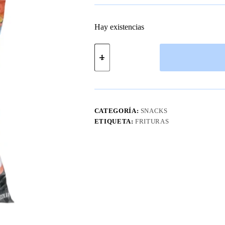
Hay existencias
Cheetos
Flamin
Hot
Puffs
8
Oz
cantidad
CATEGORÍA:
SNACKS
ETIQUETA:
FRITURAS