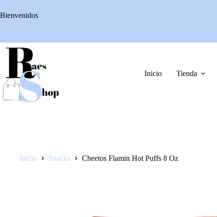
Saltar
al
Bienvenidos
contenido
Inicio
Tienda
Inicio
Snacks
Cheetos Flamin Hot Puffs 8 Oz