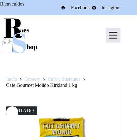
Saltar
Bienvenidos
Facebook
Instagram
al
contenido
Inicio
Grocery
Cafe y Sustitutos
Cafe Gourmet Molido Kirkland 1 kg
AGOTADO