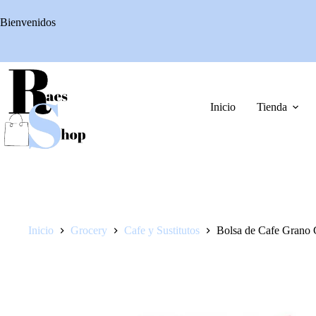
Saltar
al
Bienvenidos
contenido
Inicio
Tienda
Inicio
Grocery
Cafe y Sustitutos
Bolsa de Cafe Grano 