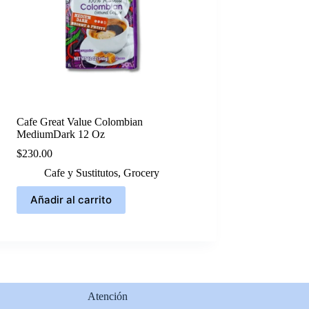
Cafe Great Value Colombian
MediumDark 12 Oz
$
230.00
Cafe y Sustitutos
,
Grocery
Añadir al carrito
Atención