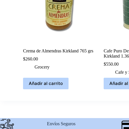
Crema de Almendras Kirkland 765 grs
Cafe Puro De
Kirkland 1.36
$
260.00
$
550.00
Grocery
Cafe y 
Añadir al carrito
Añadir al
Envíos Seguros