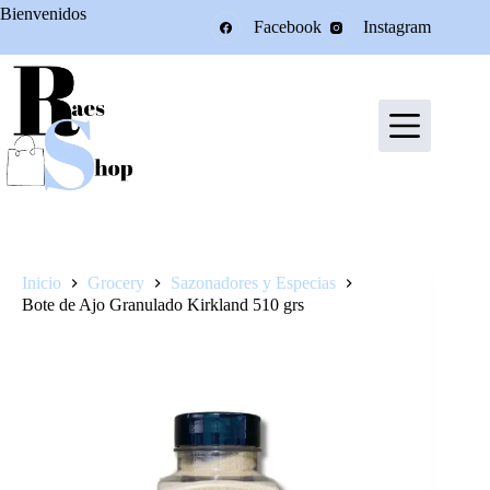
Saltar
Bienvenidos
Facebook
Instagram
al
contenido
Inicio
Grocery
Sazonadores y Especias
Bote de Ajo Granulado Kirkland 510 grs