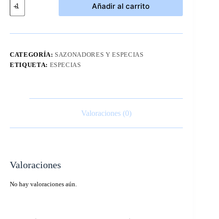
Añadir al carrito
de
Ajo
Granulado
Kirkland
510
grs
CATEGORÍA:
SAZONADORES Y ESPECIAS
cantidad
ETIQUETA:
ESPECIAS
Valoraciones (0)
Valoraciones
No hay valoraciones aún.