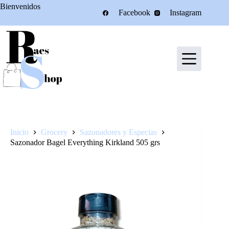
Saltar
Bienvenidos
Facebook
Instagram
al
contenido
Inicio
Grocery
Sazonadores y Especias
Sazonador Bagel Everything Kirkland 505 grs