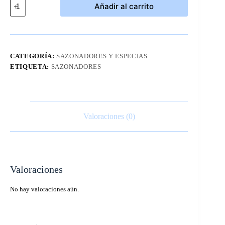
Añadir al carrito
Bagel
Everything
Kirkland
505
grs
cantidad
CATEGORÍA:
SAZONADORES Y ESPECIAS
ETIQUETA:
SAZONADORES
Valoraciones (0)
Valoraciones
No hay valoraciones aún.