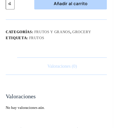
Añadir al carrito
de
Ciruelas
Pasas
Sunsweet
Kirkland
1.59
CATEGORÍAS:
FRUTOS Y GRANOS
,
GROCERY
kg
ETIQUETA:
FRUTOS
cantidad
Valoraciones (0)
Valoraciones
No hay valoraciones aún.