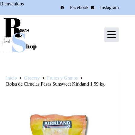
Saltar
Bienvenidos
Facebook
Instagram
al
contenido
Inicio
Grocery
Frutos y Granos
Bolsa de Ciruelas Pasas Sunsweet Kirkland 1.59 kg