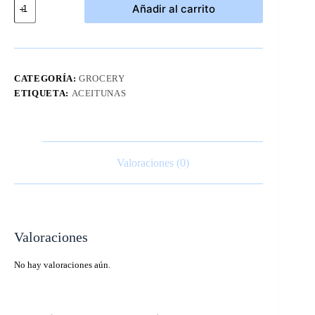
Añadir al carrito
Gordal
Españolas
Kirkland
1kg
cantidad
CATEGORÍA:
GROCERY
ETIQUETA:
ACEITUNAS
Valoraciones (0)
Valoraciones
No hay valoraciones aún.