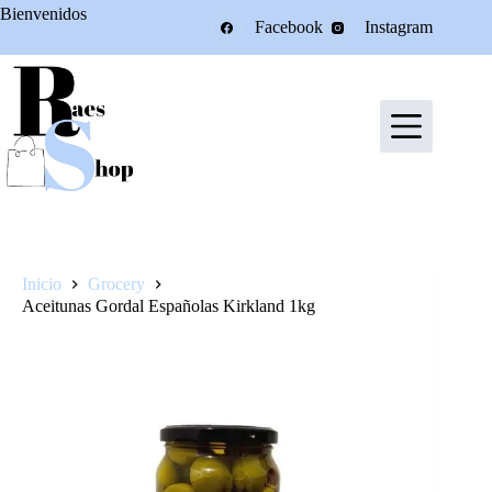
Saltar
Bienvenidos
Facebook
Instagram
al
contenido
Inicio
Grocery
Aceitunas Gordal Españolas Kirkland 1kg