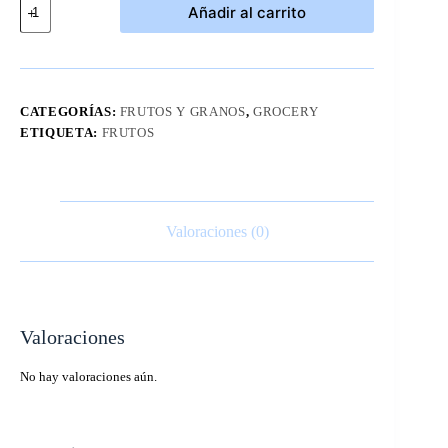
Añadir al carrito
de
Almendras
Enteras
Kirkland
1.36
kgs
CATEGORÍAS:
FRUTOS Y GRANOS
,
GROCERY
cantidad
ETIQUETA:
FRUTOS
Valoraciones (0)
Valoraciones
No hay valoraciones aún.