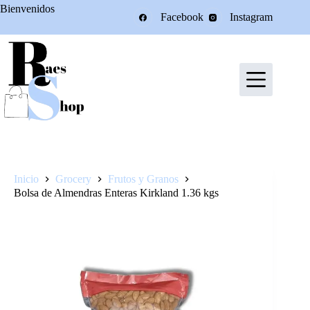
Saltar
Bienvenidos
Facebook
Instagram
al
contenido
Inicio
Grocery
Frutos y Granos
Bolsa de Almendras Enteras Kirkland 1.36 kgs