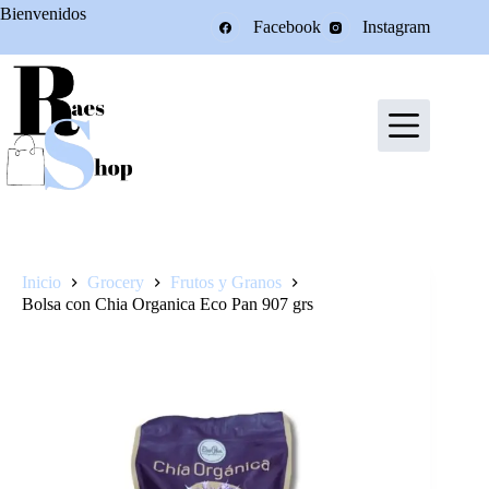
Saltar
Bienvenidos
Facebook
Instagram
al
contenido
Inicio
Grocery
Frutos y Granos
Bolsa con Chia Organica Eco Pan 907 grs