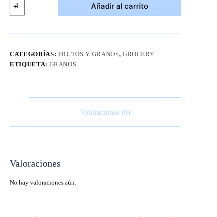
Añadir al carrito
con
Chia
Organica
Eco
Pan
907
CATEGORÍAS:
FRUTOS Y GRANOS
,
GROCERY
grs
ETIQUETA:
GRANOS
cantidad
Valoraciones (0)
Valoraciones
No hay valoraciones aún.