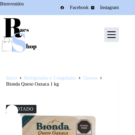
Saltar
Bienvenidos
Facebook
Instagram
al
contenido
Inicio
Refrigerados y Congelados
Quesos
Bionda Queso Oaxaca 1 kg
AGOTADO