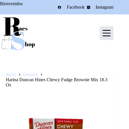
Saltar
Bienvenidos
Facebook
Instagram
al
contenido
Inicio
Grocery
Harina Duncan Hines Chewy Fudge Brownie Mix 18.3
Oz