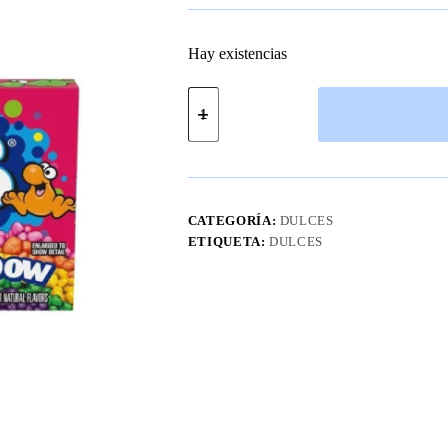
Hay existencias
Dulces
Nerds
Rainbow
5
Oz
cantidad
CATEGORÍA:
DULCES
ETIQUETA:
DULCES