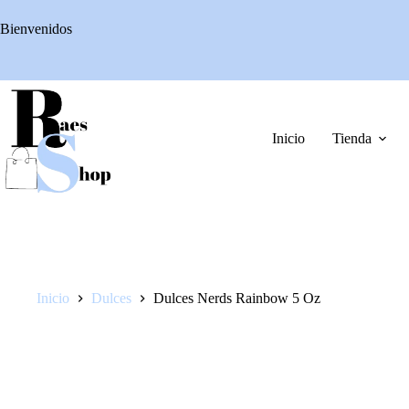
Saltar
al
Bienvenidos
contenido
Inicio
Tienda
Inicio
Dulces
Dulces Nerds Rainbow 5 Oz