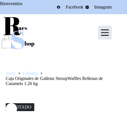
Saltar
Bienvenidos
Facebook
Instagram
al
contenido
Inicio
Cereales
Caja Originales de Galletas StroopWaffles Rellenas de
Caramelo 1.26 kg
AGOTADO