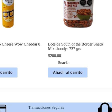
o Cheese Wow Cheddar 8
Bote de South of the Border Snack
Mix -hoodys 737 grs
$
200.00
Snacks
 carrito
Añadir al carrito
Transacciones Seguras