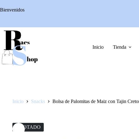
Saltar
al
Bienvenidos
contenido
Inicio
Tienda
Inicio
Snacks
Bolsa de Palomitas de Maiz con Tajin Creto
AGOTADO