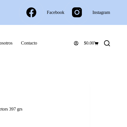
Facebook
Instagram
osotros
Contacto
$
0.00
Carro
de
compra
etors 397 grs