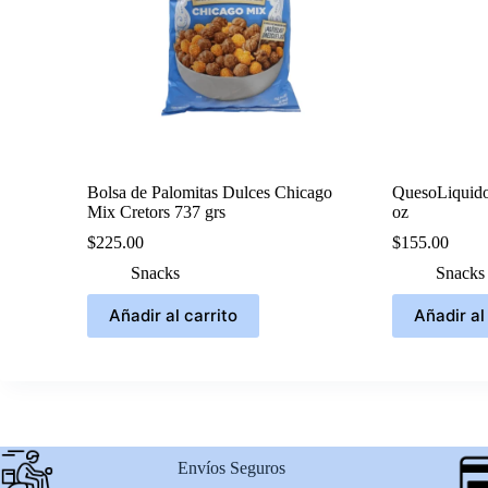
Bolsa de Palomitas Dulces Chicago
QuesoLiquid
Mix Cretors 737 grs
oz
$
225.00
$
155.00
Snacks
Snacks
Añadir al carrito
Añadir al
Envíos Seguros