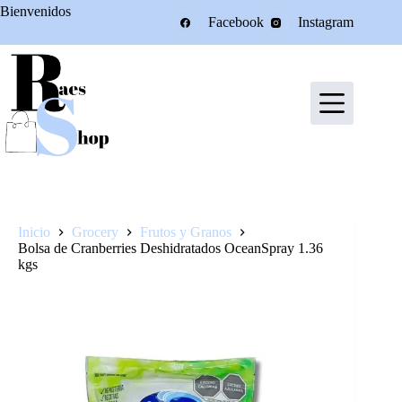
Saltar
Bienvenidos
Facebook
Instagram
al
contenido
Inicio
Grocery
Frutos y Granos
Bolsa de Cranberries Deshidratados OceanSpray 1.36
kgs