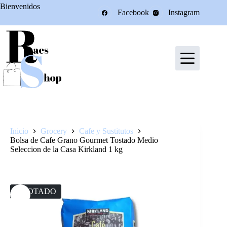
Saltar
Bienvenidos
Facebook
Instagram
al
contenido
Inicio
Grocery
Cafe y Sustitutos
Bolsa de Cafe Grano Gourmet Tostado Medio
Seleccion de la Casa Kirkland 1 kg
AGOTADO