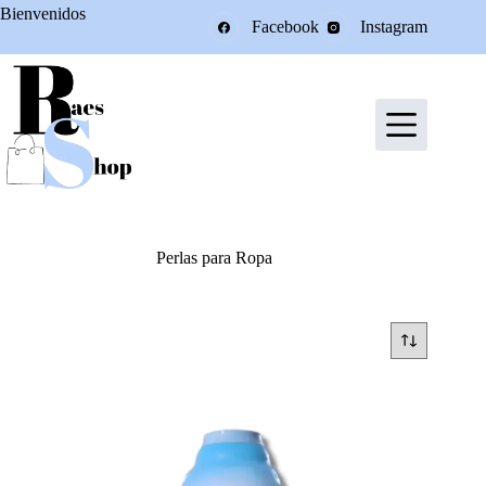
Saltar
Bienvenidos
Facebook
Instagram
al
contenido
Perlas para Ropa